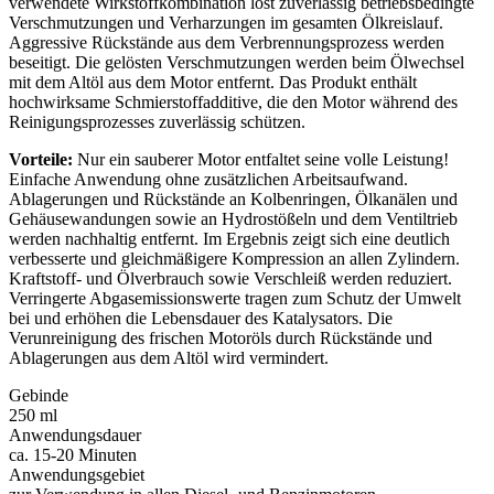
verwendete Wirkstoffkombination löst zuverlässig betriebsbedingte
Verschmutzungen und Verharzungen im gesamten Ölkreislauf.
Aggressive Rückstände aus dem Verbrennungsprozess werden
beseitigt. Die gelösten Verschmutzungen werden beim Ölwechsel
mit dem Altöl aus dem Motor entfernt. Das Produkt enthält
hochwirksame Schmierstoffadditive, die den Motor während des
Reinigungsprozesses zuverlässig schützen.
Vorteile:
Nur ein sauberer Motor entfaltet seine volle Leistung!
Einfache Anwendung ohne zusätzlichen Arbeitsaufwand.
Ablagerungen und Rückstände an Kolbenringen, Ölkanälen und
Gehäusewandungen sowie an Hydrostößeln und dem Ventiltrieb
werden nachhaltig entfernt. Im Ergebnis zeigt sich eine deutlich
verbesserte und gleichmäßigere Kompression an allen Zylindern.
Kraftstoff- und Ölverbrauch sowie Verschleiß werden reduziert.
Verringerte Abgasemissionswerte tragen zum Schutz der Umwelt
bei und erhöhen die Lebensdauer des Katalysators. Die
Verunreinigung des frischen Motoröls durch Rückstände und
Ablagerungen aus dem Altöl wird vermindert.
Gebinde
250 ml
Anwendungsdauer
ca. 15-20 Minuten
Anwendungsgebiet